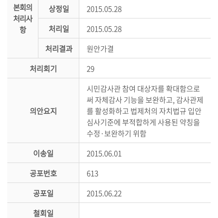
본회의
상정일
2015.05.28
의
처리사
정
처리일
2015.05.28
항
활
동
처리결과
원안가결
정
처리회기
29
보
공
시민감사관 참여 대상자를 확대함으로
개
써 자체감사 기능을 보완하고, 감사관제
의안요지
를 활성화하고 법제처의 자치법규 입안
이
심사기준에 부적합하게 사용된 약칭을
용
수정·보완하기 위함
안
내
이송일
2015.06.01
공포번호
613
공포일
2015.06.22
철회일