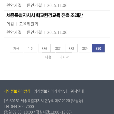
원안가결
원안가결
2015.11.06
세종특별자치시 학교환경교육 진흥 조례안
의원
교육위원회
원안가결
원안가결
2015.11.06
처음
이전
386
387
388
389
390
다음
마지막
개인정보처리방침
영상정보처리기기방침
위치안내
(우)30151 세종특별자치시 한누리대로 2120 (보람동)
TEL
044-300-7000
(평일 09:00~18:00 / 점심시간:12:00~13:00)