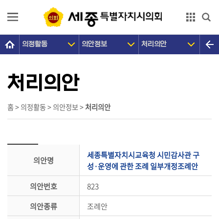
본문으로 바로가기
GNB메뉴 바로가기
의정활동
의안정보
처리의안
의
회
소
처리의안
개
의
홈 > 의정활동 > 의안정보 >
처리의안
원
광
장
세종특별자치시교육청 시민감사관 구
의안명
의
성·운영에 관한 조례 일부개정조례안
정
의안번호
823
활
동
의안종류
조례안