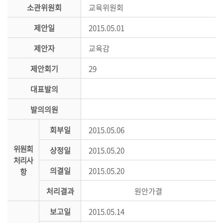
시
소관위원회
교육위원회
민
제안일
2015.05.01
참
여
제안자
교육감
소
제안회기
29
통
대표발의
마
당
발의의원
의
회부일
2015.05.06
회
위원회
소
상정일
2015.05.20
처리사
식
의결일
2015.05.20
항
회
처리결과
원안가결
의
록
보고일
2015.05.14