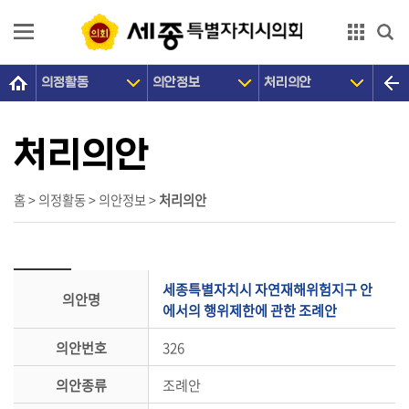
본문으로 바로가기
GNB메뉴 바로가기
의정활동
의안정보
처리의안
의
회
소
처리의안
개
의
홈 > 의정활동 > 의안정보 >
처리의안
원
광
장
세종특별자치시 자연재해위험지구 안
의안명
의
에서의 행위제한에 관한 조례안
정
의안번호
326
활
동
의안종류
조례안