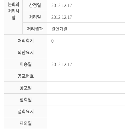
본회의
상정일
2012.12.17
의
처리사
정
처리일
2012.12.17
항
활
동
처리결과
원안가결
정
처리회기
0
보
공
의안요지
개
이송일
2012.12.17
이
용
공포번호
안
공포일
내
철회일
철회요지
재의일