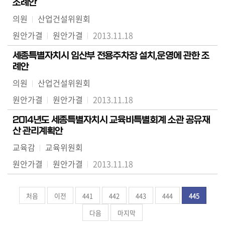
조례안
의원
산업건설위원회
원안가결
원안가결
2013.11.18
세종특별자치시 임산부 전용주차장 설치,운영에 관한 조
례안
의원
산업건설위원회
원안가결
원안가결
2013.11.18
2014년도 세종특별자치시 교육비특별회계 소관 공유재
산 관리계획안
교육감
교육위원회
원안가결
원안가결
2013.11.18
처음
이전
441
442
443
444
445
다음
마지막