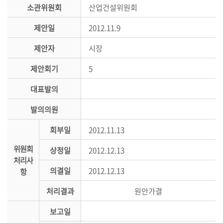
시
소관위원회
산업건설위원회
민
제안일
2012.11.9
참
여
제안자
시장
소
제안회기
5
통
대표발의
마
당
발의의원
의
회부일
2012.11.13
회
위원회
소
상정일
2012.12.13
처리사
식
의결일
2012.12.13
항
회
처리결과
원안가결
의
록
보고일