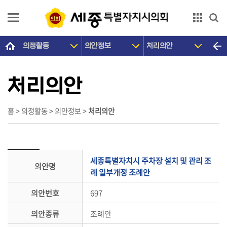
본문으로 바로가기
GNB메뉴 바로가기
의정활동
의안정보
처리의안
의
회
소
처리의안
개
의
홈 > 의정활동 > 의안정보 >
처리의안
원
광
장
세종특별자치시 주차장 설치 및 관리 조
의안명
의
례 일부개정 조례안
정
의안번호
697
활
동
의안종류
조례안