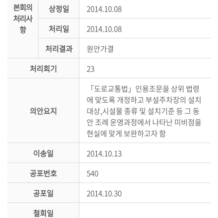
본회의
상정일
2014.10.08
의
처리사
정
처리일
2014.10.08
항
활
동
처리결과
원안가결
정
처리회기
23
보
공
「도로교통법」인용조문을 상위 법령
개
에 맞도록 개정하고 부설주차장의 설치
의안요지
대상,시설물 종류 및 설치기준 등 그 동
이
안 조례 운영과정에서 나타난 미비점을
용
현실에 맞게 보완하고자 함
안
내
이송일
2014.10.13
공포번호
540
공포일
2014.10.30
철회일