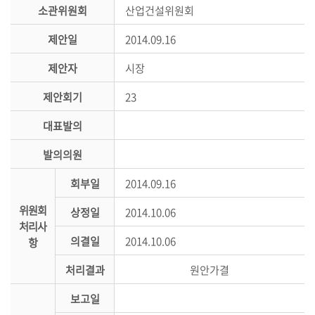
시
소관위원회
산업건설위원회
민
제안일
2014.09.16
참
여
제안자
시장
소
제안회기
23
통
대표발의
마
당
발의의원
의
회부일
2014.09.16
회
위원회
소
상정일
2014.10.06
처리사
식
의결일
2014.10.06
항
회
처리결과
원안가결
의
록
보고일