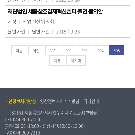
재단법인 세종창조경제혁신센터 출연 동의안
시장
산업건설위원회
원안가결
원안가결
2015.09.23
처음
이전
391
392
393
394
395
다음
마지막
개인정보처리방침
영상정보처리기기방침
위치안내
(우)30151 세종특별자치시 한누리대로 2120 (보람동)
TEL
044-300-7000
(평일 09:00~18:00 / 점심시간:12:00~13:00)
FAX 044-300-7219