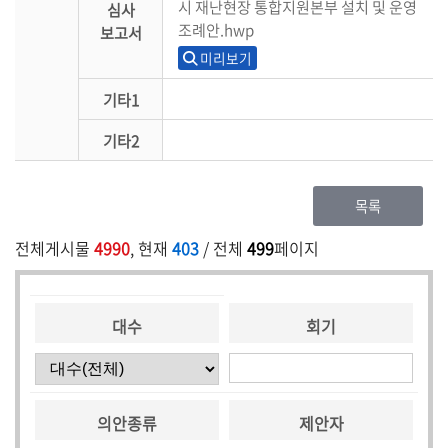
시 재난현장 통합지원본부 설치 및 운영
심사
조례안.hwp
보고서
미리보기
기타1
기타2
목록
전체게시물
4990
, 현재
403
/ 전체
499
페이지
대수
회기
의안종류
제안자