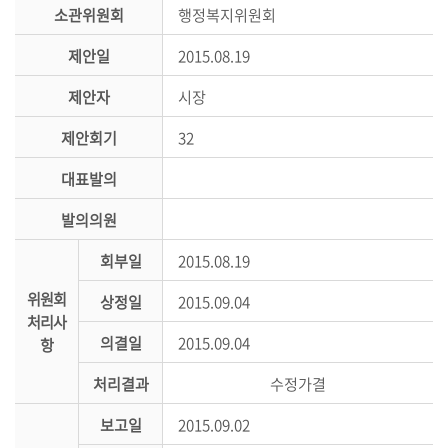
시
소관위원회
행정복지위원회
민
제안일
2015.08.19
참
여
제안자
시장
소
제안회기
32
통
대표발의
마
당
발의의원
의
회부일
2015.08.19
회
위원회
소
상정일
2015.09.04
처리사
식
의결일
2015.09.04
항
회
처리결과
수정가결
의
록
보고일
2015.09.02