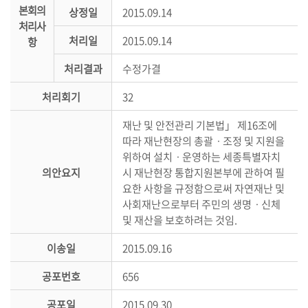
본회의
상정일
2015.09.14
의
처리사
정
처리일
2015.09.14
항
활
동
처리결과
수정가결
정
처리회기
32
보
공
재난 및 안전관리 기본법」 제16조에
개
따라 재난현장의 총괄ㆍ조정 및 지원을
위하여 설치ㆍ운영하는 세종특별자치
이
의안요지
시 재난현장 통합지원본부에 관하여 필
용
요한 사항을 규정함으로써 자연재난 및
안
사회재난으로부터 주민의 생명ㆍ신체
내
및 재산을 보호하려는 것임.
이송일
2015.09.16
공포번호
656
공포일
2015.09.30