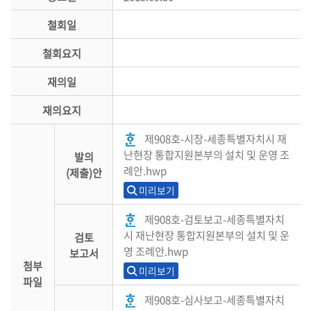
철회일
철회요지
재의일
재의요지
제908호-시장-세종특별자치시 재
난현장 통합지원본부의 설치 및 운영 조
발의
례안.hwp
(제출)안
미리보기
제908호-검토보고-세종특별자치
시 재난현장 통합지원본부의 설치 및 운
검토
영 조례안.hwp
보고서
첨부
미리보기
파일
제908호-심사보고-세종특별자치