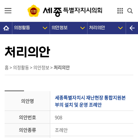
본문으로 바로가기
GNB메뉴 바로가기
의정활동
의안정보
처리의안
의
회
소
처리의안
개
의
홈 > 의정활동 > 의안정보 >
처리의안
원
광
장
세종특별자치시 재난현장 통합지원본
의안명
의
부의 설치 및 운영 조례안
정
의안번호
908
활
동
의안종류
조례안