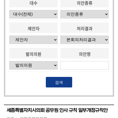
대수
의안종류
시
민
참
여
제안자
처리결과
소
통
마
당
발의의원
의안명
의
회
소
식
회
의
세종특별자치시의회 공무원 인사 규칙 일부개정규칙안
록