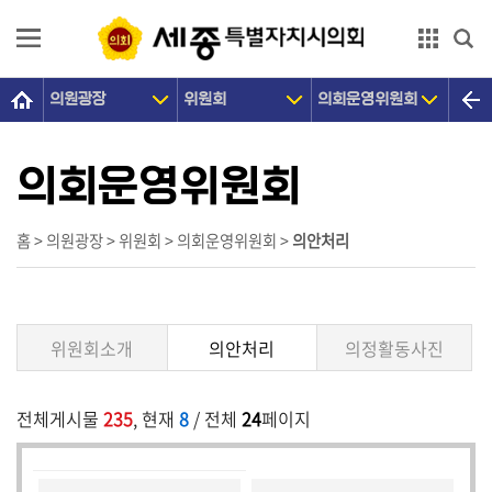
본문으로 바로가기
GNB메뉴 바로가기
의원광장
위원회
의회운영위원회
의
회
소
의회운영위원회
개
의
홈 > 의원광장 > 위원회 > 의회운영위원회 >
의안처리
원
광
장
위원회소개
의안처리
의정활동사진
의
정
전체게시물
235
, 현재
8
/ 전체
24
페이지
활
동