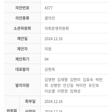
시
의안번호
4377
민
참
의안종류
결의안
여
소관위원회
의회운영위원회
소
제안일
2024.12.16
통
마
제안자
의원
당
제안회기
94
의
회
대표발의
김현옥
소
김영현 김재형 김현미 김효숙 박란
식
발의의원
희 상병헌 안신일 여미전 유인호
이순열 이현정 임채성
회
의
회부일
2024.12.16
록
위원회
상정일
2024.12.16