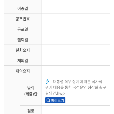
이송일
공포번호
공포일
철회일
철회요지
재의일
재의요지
대통령 직무 정지에 따른 국가적
위기 대응을 통한 국정운영 정상화 촉구
발의
결의안.hwp
(제출)안
미리보기
검토