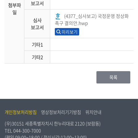
보고서
첨부파
일
(4377_심사보고) 국정운영 정상화
심사
촉구 결의안.hwp
보고서
미리보기
기타1
기타2
목록
개인정보처리방침
영상정보처리기기방침
위치안내
(우)30151 세종특별자치시 한누리대로 2120 (보람동)
TEL
044-300-7000
(평일 09:00~18:00 / 점심시간:12:00~13:00)