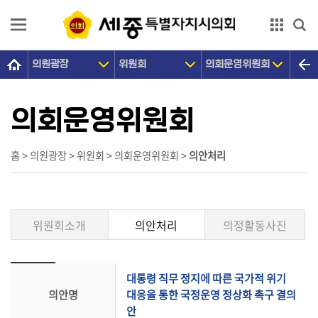
본문으로 바로가기
GNB메뉴 바로가기
의원광장
위원회
의회운영위원회
의
회
소
의회운영위원회
개
의
홈 > 의원광장 > 위원회 > 의회운영위원회 >
의안처리
원
광
장
위원회소개
의안처리
의정활동사진
의
정
활
대통령 직무 정지에 따른 국가적 위기
동
의안명
대응을 통한 국정운영 정상화 촉구 결의
안