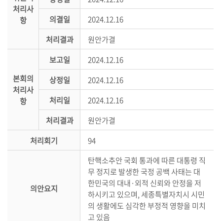
처리사
의
의결일
2024.12.16
항
정
활
처리결과
원안가결
동
정
보고일
2024.12.16
보
본회의
상정일
2024.12.16
공
처리사
개
처리일
2024.12.16
항
이
처리결과
원안가결
용
처리회기
94
안
내
탄핵소추안 국회 통과에 따른 대통령 직
무 정지로 발생한 국정 공백 사태는 대
한민국의 대내·외적 신뢰와 안정을 저
의안요지
하시키고 있으며, 세종특별자치시 시민
의 생활에도 심각한 부정적 영향을 미치
고 있음