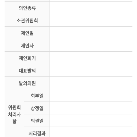
시
의안종류
민
참
소관위원회
여
제안일
소
제안자
통
마
제안회기
당
대표발의
의
발의의원
회
소
회부일
식
위원회
상정일
회
처리사
의결일
항
의
록
처리결과