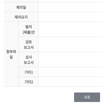
재의일
재의요지
발의
(제출)안
검토
보고서
첨부파
일
심사
보고서
기타1
기타2
목록