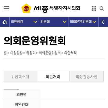
본문으로 바로가기
GNB메뉴 바로가기
의원광장
위원회
의회운영위원회
의
회
소
의회운영위원회
개
의
홈 > 의원광장 > 위원회 > 의회운영위원회 >
의안처리
원
광
장
위원회소개
의안처리
의정활동사진
의
정
활
의안명
동
의안번호