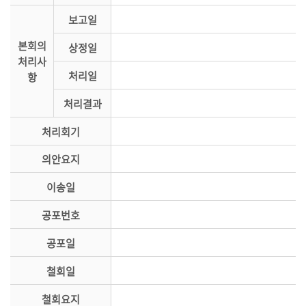
의
보고일
정
본회의
상정일
활
처리사
동
처리일
항
정
보
처리결과
공
개
처리회기
의안요지
이
용
이송일
안
내
공포번호
공포일
철회일
철회요지