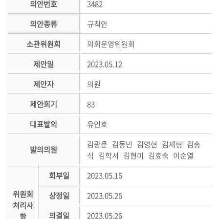
의안번호
3482
시
민
의안종류
규칙안
참
여
소관위원회
의회운영위원회
제안일
2023.05.12
소
통
제안자
의원
마
당
제안회기
83
의
대표발의
유인호
회
김광운 김동빈 김영현 김재형 김충
소
발의의원
식 김학서 김현미 김효숙 이순열
식
회부일
2023.05.16
회
위원회
의
상정일
2023.05.26
처리사
록
의결일
2023.05.26
항