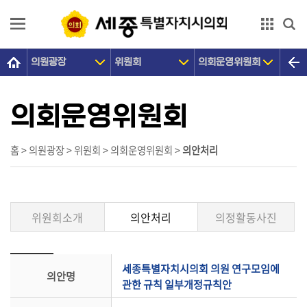
본문으로 바로가기
GNB메뉴 바로가기
의원광장
위원회
의회운영위원회
의
회
소
의회운영위원회
개
의
홈 > 의원광장 > 위원회 > 의회운영위원회 >
의안처리
원
광
장
위원회소개
의안처리
의정활동사진
의
정
활
세종특별자치시의회 의원 연구모임에
의안명
동
관한 규칙 일부개정규칙안