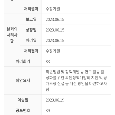
의
처리결과
수정가결
정
활
보고일
2023.06.15
동
본회의
상정일
2023.06.15
정
처리사
보
처리일
2023.06.15
항
공
개
처리결과
수정가결
처리회기
83
이
용
의원입법 및 정책개발 등 연구 활동 활
안
성화를 위한 의원정책개발비 지원 및 공
내
의안요지
개조항 신설 등 개선 방안을 마련하고자
함
이송일
2023.06.19
공포번호
39