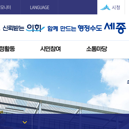
본문으로 바로가기
GNB메뉴 바로가기
시청
정모니터
LANGUAGE
정활동
시민참여
소통마당