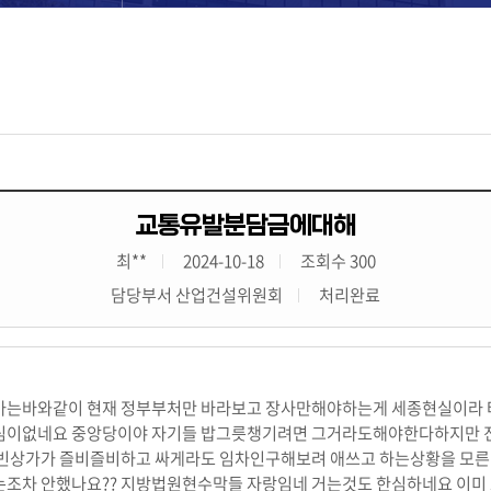
교통유발분담금에대해
최**
2024-10-18
조회수 300
담당부서 산업건설위원회
처리완료
아는바와같이 현재 정부부처만 바라보고 장사만해야하는게 세종현실이라 
심이없네요 중앙당이야 자기들 밥그릇챙기려면 그거라도해야한다하지만 진
? 빈상가가 즐비즐비하고 싸게라도 임차인구해보려 애쓰고 하는상황을 모
논조차 안했나요?? 지방법원현수막들 자랑임네 거는것도 한심하네요 이미