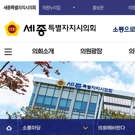
세종특별자치시의회
의원누리집
홍보관
의
의회소개
의원광장
의
소통마당
의회에바란다