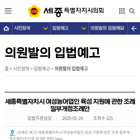
본문으로 바로가기
GNB메뉴 바로가기
시민참여
입법예고
의원발의 입법예고
의
회
소
의원발의 입법예고
개
의
홈 > 시민참여 > 입법예고 >
의원발의 입법예고
원
광
장
세종특별자치시 여성농어업인 육성 지원에 관한 조례
의
일부개정조례안
정
입법지원담당
2025-01-24
조회수 225
활
동
(조례안 예고) 세종특별자치시 여성농어업인 육성 지원에 관한 조례 일부개
정조례안(안신일 외 5명 의원).hwp