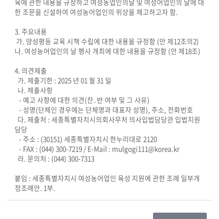
육에 관한 내용을 규정하고 여성농업인의날 및 여성어업인의 날에 대
의
한 조문을 신설하여 여성농어업인의 위상을 제고하고자 함.
정
3. 주요내용
활
가. 양성평등 교육 시책 수립에 대한 내용을 규정함 (안 제12조의2)
동
나. 여성농어업인의 날 행사 개최에 대한 내용을 규정함 (안 제18조)
정
보
4. 의견제출
가. 제출기한 : 2025 년 01 월 31 일
공
나. 제출사항
개
- 예고 사항에 대한 의견(찬․반 여부 및 그 사유)
- 성명(단체인 경우에는 단체명과 대표자 성명), 주소, 전화번호
이
다. 제출처 : 세종특별자치시의회사무처 의사입법담당관 입법지원
용
담당
- 주소 : (30151) 세종특별자치시 한누리대로 2120
안
- FAX : (044) 300-7219 / E-Mail : mulgogi111@korea.kr
내
라. 문의처 : (044) 300-7313
붙임 : 세종특별자치시 여성농어업인 육성 지원에 관한 조례 일부개
정조례안. 1부.