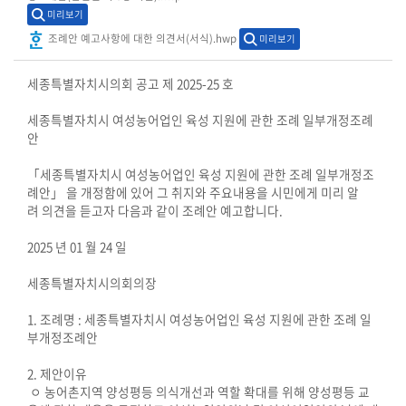
시
미리보기
민
조례안 예고사항에 대한 의견서(서식).hwp
미리보기
참
여
세종특별자치시의회 공고 제 2025-25 호
소
세종특별자치시 여성농어업인 육성 지원에 관한 조례 일부개정조례
안
통
마
「세종특별자치시 여성농어업인 육성 지원에 관한 조례 일부개정조
당
례안」 을 개정함에 있어 그 취지와 주요내용을 시민에게 미리 알
려 의견을 듣고자 다음과 같이 조례안 예고합니다.
의
2025 년 01 월 24 일
회
소
세종특별자치시의회의장
식
1. 조례명 : 세종특별자치시 여성농어업인 육성 지원에 관한 조례 일
회
부개정조례안
의
2. 제안이유
록
ㅇ 농어촌지역 양성평등 의식개선과 역할 확대를 위해 양성평등 교