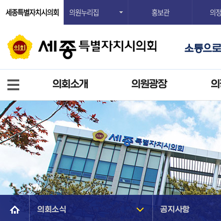
세종특별자치시의회
의원누리집
홍보관
의
의회소개
의원광장
의
의회소식
공지사항