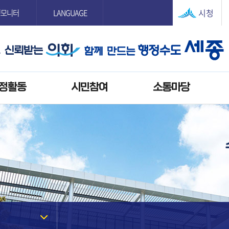
본문으로 바로가기
GNB메뉴 바로가기
시청
정모니터
LANGUAGE
정활동
시민참여
소통마당