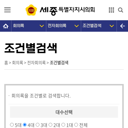
본문으로 바로가기
GNB메뉴 바로가기
회의록
전자회의록
조건별검색
의
회
소
조건별검색
개
의
홈 > 회의록 > 전자회의록 >
조건별검색
원
광
장
회의록을 조건별로 검색합니다.
의
정
활
대수선택
동
5대
4대
3대
2대
1대
전체