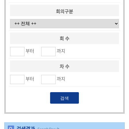
시
민
회의구분
참
여
소
회 수
통
부터
까지
마
당
차 수
의
부터
까지
회
소
식
회
의
록
검색결과