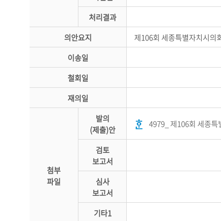
처리결과
의안요지
제106회 세종특별자치시의회
이송일
철회일
재의일
발의
4979_ 제106회 세
(제출)안
검토
보고서
첨부
파일
심사
보고서
기타1