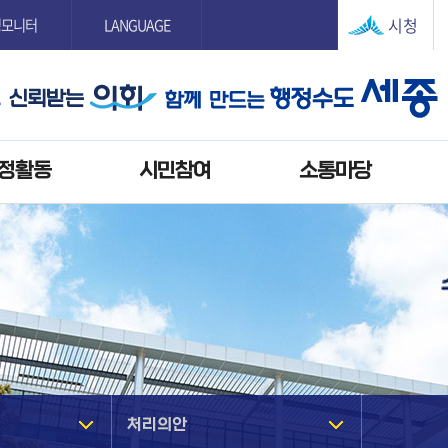
본문으로 바로가기
GNB메뉴 바로가기
시청
정모니터
LANGUAGE
정활동
시민참여
소통마당
처리의안