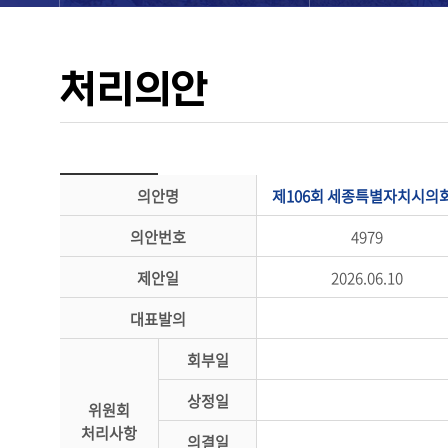
처리의안
의안명
제106회 세종특별자치시의회
의안번호
4979
제안일
2026.06.10
대표발의
회부일
상정일
위원회
처리사항
의결일