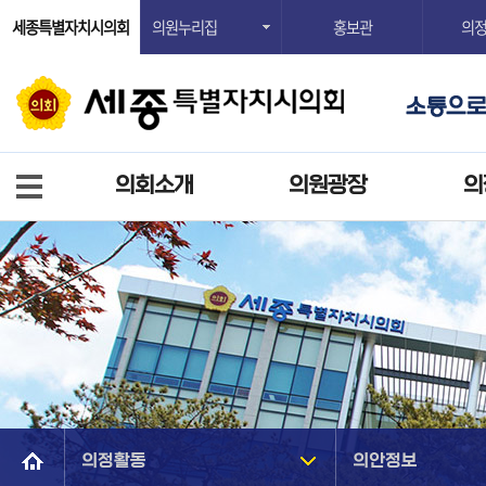
세종특별자치시의회
의원누리집
홍보관
의
의회소개
의원광장
의
의정활동
의안정보