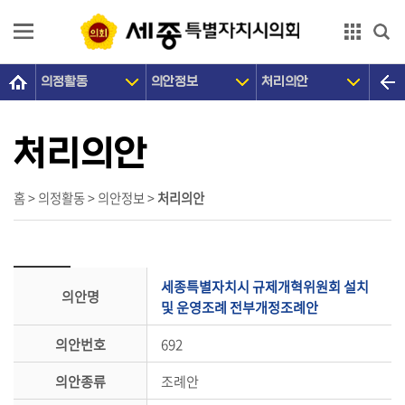
본문으로 바로가기
GNB메뉴 바로가기
의정활동
의안정보
처리의안
의
회
소
처리의안
개
의
홈 > 의정활동 > 의안정보 >
처리의안
원
광
장
세종특별자치시 규제개혁위원회 설치
의안명
의
및 운영조례 전부개정조례안
정
의안번호
692
활
동
의안종류
조례안