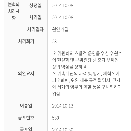
본회의
상정일
2014.10.08
의
처리사
정
처리일
2014.10.08
항
활
동
처리결과
원안가결
정
처리회기
23
보
공
？ 위원회의 효율적 운영을 위한 위원수
개
의 현실화 및 부위원장 선 출과 부위원
장의 역할을 정하고
이
의안요지
？ 위촉위원의 자격 및 임기, 제척？기
용
피？회피, 위원 해촉 규정을 명시, 간사
안
와 서기의 임무와 역할 등을 구체화하기
내
위함
이송일
2014.10.13
공포번호
539
공포일
2014.10.30