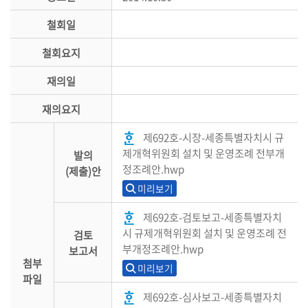
철회일
철회요지
재의일
재의요지
제692호-시장-세종특별자치시 규
제개혁위원회 설치 및 운영조례 전부개
발의
정조례안.hwp
(제출)안
미리보기
제692호-검토보고-세종특별자치
시 규제개혁위원회 설치 및 운영조례 전
검토
부개정조례안.hwp
보고서
첨부
미리보기
파일
제692호-심사보고-세종특별자치