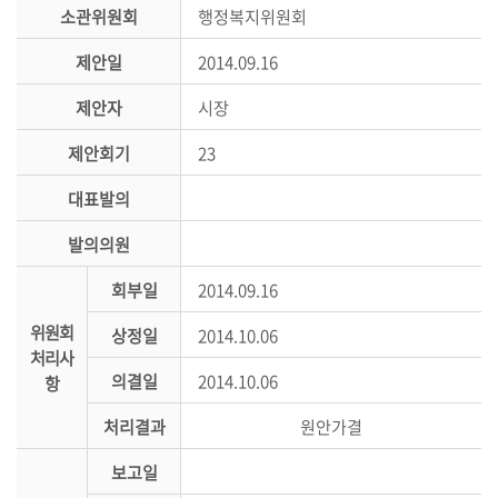
시
소관위원회
행정복지위원회
민
제안일
2014.09.16
참
여
제안자
시장
소
제안회기
23
통
대표발의
마
당
발의의원
의
회부일
2014.09.16
회
위원회
소
상정일
2014.10.06
처리사
식
의결일
2014.10.06
항
회
처리결과
원안가결
의
록
보고일