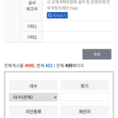
시 규제개혁위원회 설치 및 운영조례 전
심사
부개정조례안.hwp
보고서
미리보기
기타1
기타2
목록
전체게시물
4990
, 현재
403
/ 전체
499
페이지
대수
회기
의안종류
제안자