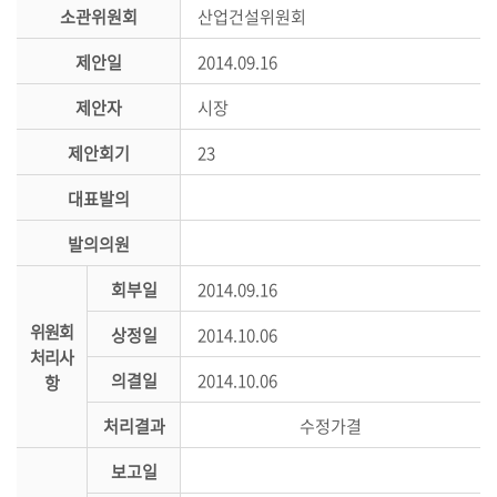
시
소관위원회
산업건설위원회
민
제안일
2014.09.16
참
여
제안자
시장
소
제안회기
23
통
대표발의
마
당
발의의원
의
회부일
2014.09.16
회
위원회
소
상정일
2014.10.06
처리사
식
의결일
2014.10.06
항
회
처리결과
수정가결
의
록
보고일