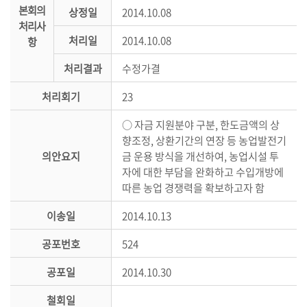
본회의
상정일
2014.10.08
의
처리사
정
처리일
2014.10.08
항
활
동
처리결과
수정가결
정
처리회기
23
보
공
○ 자금 지원분야 구분, 한도금액의 상
개
향조정, 상환기간의 연장 등 농업발전기
의안요지
금 운용 방식을 개선하여, 농업시설 투
이
자에 대한 부담을 완화하고 수입개방에
용
따른 농업 경쟁력을 확보하고자 함
안
내
이송일
2014.10.13
공포번호
524
공포일
2014.10.30
철회일