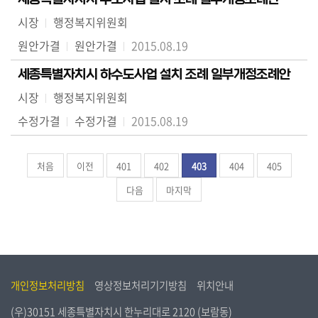
시장
행정복지위원회
원안가결
원안가결
2015.08.19
세종특별자치시 하수도사업 설치 조례 일부개정조례안
시장
행정복지위원회
수정가결
수정가결
2015.08.19
처음
이전
401
402
403
404
405
다음
마지막
개인정보처리방침
영상정보처리기기방침
위치안내
(우)30151 세종특별자치시 한누리대로 2120 (보람동)