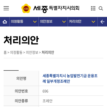
본문으로 바로가기
GNB메뉴 바로가기
의정활동
의안정보
처리의안
의
회
소
처리의안
개
의
홈 > 의정활동 > 의안정보 >
처리의안
원
광
장
세종특별자치시 농업발전기금 운용조
의안명
의
례 일부개정조례안
정
의안번호
696
활
동
의안종류
조례안