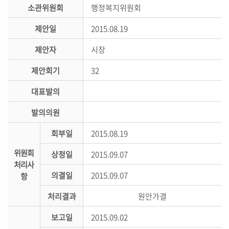
시
소관위원회
행정복지위원회
민
제안일
2015.08.19
참
여
제안자
시장
소
제안회기
32
통
대표발의
마
당
발의의원
의
회부일
2015.08.19
회
위원회
소
상정일
2015.09.07
처리사
식
의결일
2015.09.07
항
회
처리결과
원안가결
의
록
보고일
2015.09.02