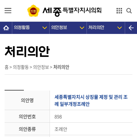
본문으로 바로가기
GNB메뉴 바로가기
의정활동
의안정보
처리의안
의
회
소
처리의안
개
의
홈 > 의정활동 > 의안정보 >
처리의안
원
광
장
세종특별자치시 상징물 제정 및 관리 조
의안명
의
례 일부개정조례안
정
의안번호
898
활
동
의안종류
조례안