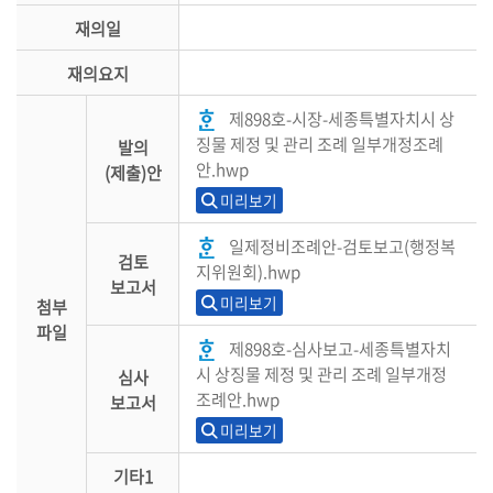
재의일
재의요지
제898호-시장-세종특별자치시 상
징물 제정 및 관리 조례 일부개정조례
발의
안.hwp
(제출)안
미리보기
일제정비조례안-검토보고(행정복
검토
지위원회).hwp
보고서
미리보기
첨부
파일
제898호-심사보고-세종특별자치
시 상징물 제정 및 관리 조례 일부개정
심사
조례안.hwp
보고서
미리보기
기타1