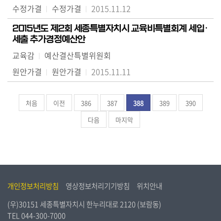
수정가결
수정가결
2015.11.12
2015년도 제2회 세종특별자치시 교육비특별회계 세입·
세출 추가경정예산안
교육감
예산결산특별위원회
원안가결
원안가결
2015.11.11
처음
이전
386
387
388
389
390
다음
마지막
개인정보처리방침
영상정보처리기기방침
위치안내
(우)30151 세종특별자치시 한누리대로 2120 (보람동)
TEL
044-300-7000