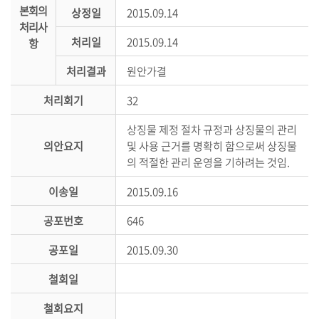
본회의
상정일
2015.09.14
의
처리사
정
처리일
2015.09.14
항
활
동
처리결과
원안가결
정
처리회기
32
보
공
상징물 제정 절차 규정과 상징물의 관리
개
의안요지
및 사용 근거를 명확히 함으로써 상징물
의 적절한 관리 운영을 기하려는 것임.
이
용
이송일
2015.09.16
안
공포번호
646
내
공포일
2015.09.30
철회일
철회요지