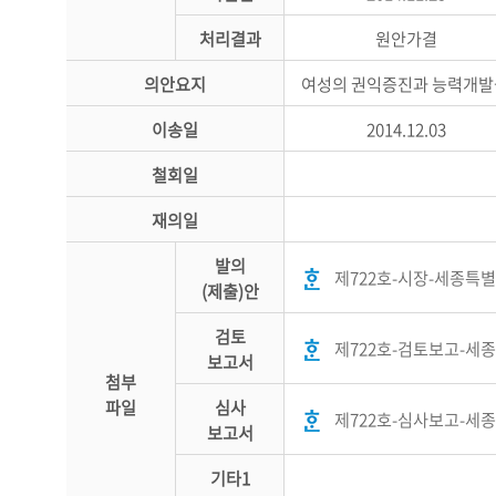
처리결과
원안가결
의안요지
여성의 권익증진과 능력개발을
이송일
2014.12.03
철회일
재의일
발의
제722호-시장-세종특별
(제출)안
검토
제722호-검토보고-세
보고서
첨부
파일
심사
제722호-심사보고-세
보고서
기타1