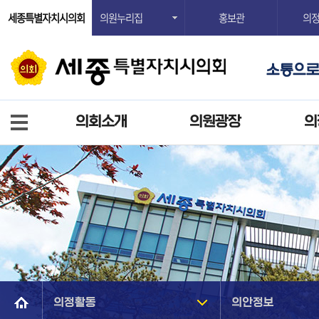
세종특별자치시의회
의원누리집
홍보관
의
의회소개
의원광장
의
의정활동
의안정보