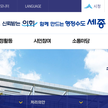
본문으로 바로가기
GNB메뉴 바로가기
시청
정모니터
LANGUAGE
정활동
시민참여
소통마당
처리의안