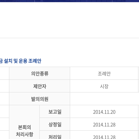
 설치 및 운용 조례안
의안종류
조례안
제안자
시장
발의의원
보고일
2014.11.20
상정일
2014.11.28
본회의
처리사항
처리일
2014.11.28