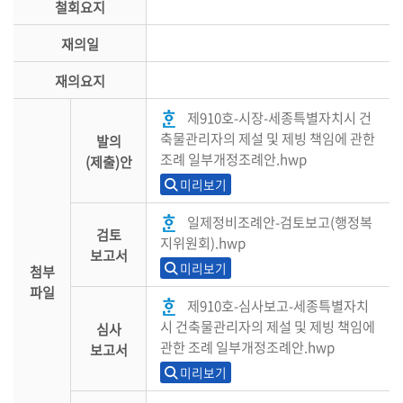
철회요지
재의일
재의요지
제910호-시장-세종특별자치시 건
축물관리자의 제설 및 제빙 책임에 관한
발의
조례 일부개정조례안.hwp
(제출)안
미리보기
일제정비조례안-검토보고(행정복
검토
지위원회).hwp
보고서
미리보기
첨부
파일
제910호-심사보고-세종특별자치
시 건축물관리자의 제설 및 제빙 책임에
심사
관한 조례 일부개정조례안.hwp
보고서
미리보기