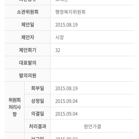
시
민
소관위원회
행정복지위원회
참
제안일
2015.08.19
여
제안자
시장
소
통
제안회기
32
마
대표발의
당
발의의원
의
회
회부일
2015.08.19
소
위원회
식
상정일
2015.09.04
처리사
의결일
2015.09.04
항
회
의
처리결과
원안가결
록
보고일
2015.09.02