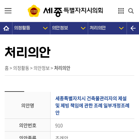
본문으로 바로가기
GNB메뉴 바로가기
의정활동
의안정보
처리의안
의
회
소
처리의안
개
의
홈 > 의정활동 > 의안정보 >
처리의안
원
광
장
세종특별자치시 건축물관리자의 제설
의
의안명
및 제빙 책임에 관한 조례 일부개정조례
정
안
활
의안번호
910
동
의안종류
조례안