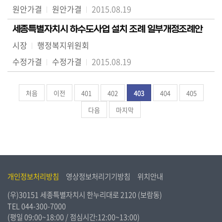
원안가결
원안가결
2015.08.19
세종특별자치시 하수도사업 설치 조례 일부개정조례안
시장
행정복지위원회
수정가결
수정가결
2015.08.19
처음
이전
401
402
403
404
405
다음
마지막
개인정보처리방침
영상정보처리기기방침
위치안내
(우)30151 세종특별자치시 한누리대로 2120 (보람동)
TEL
044-300-7000
(평일 09:00~18:00 / 점심시간:12:00~13:00)