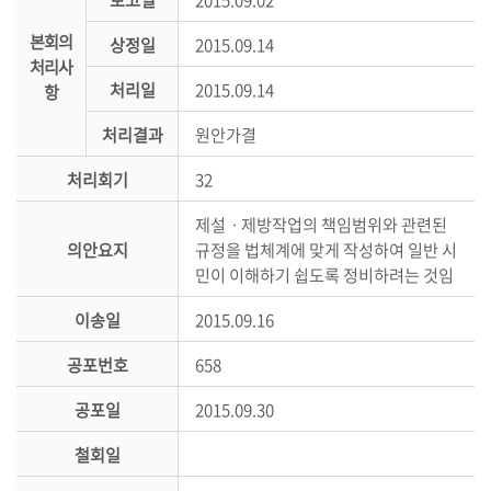
의
본회의
상정일
2015.09.14
정
처리사
활
처리일
2015.09.14
항
동
정
처리결과
원안가결
보
처리회기
32
공
개
제설ㆍ제방작업의 책임범위와 관련된
의안요지
규정을 법체계에 맞게 작성하여 일반 시
이
민이 이해하기 쉽도록 정비하려는 것임
용
안
이송일
2015.09.16
내
공포번호
658
공포일
2015.09.30
철회일