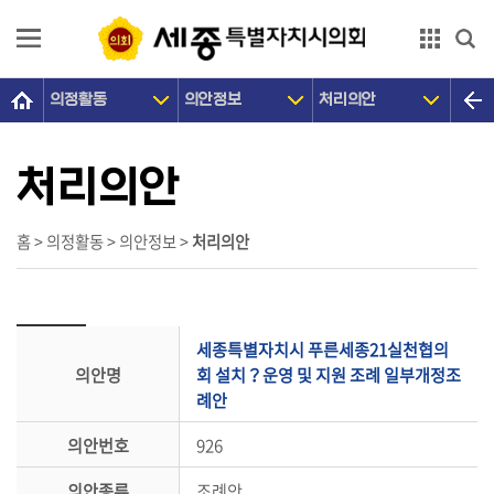
본문으로 바로가기
GNB메뉴 바로가기
의정활동
의안정보
처리의안
의
회
소
처리의안
개
의
홈 > 의정활동 > 의안정보 >
처리의안
원
광
장
세종특별자치시 푸른세종21실천협의
의
의안명
회 설치？운영 및 지원 조례 일부개정조
정
례안
활
의안번호
926
동
의안종류
조례안