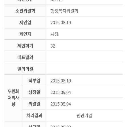
시
민
소관위원회
행정복지위원회
참
제안일
2015.08.19
여
제안자
시장
소
통
제안회기
32
마
대표발의
당
발의의원
의
회
회부일
2015.08.19
소
위원회
식
상정일
2015.09.04
처리사
의결일
2015.09.04
항
회
의
처리결과
원안가결
록
보고일
2015.09.02