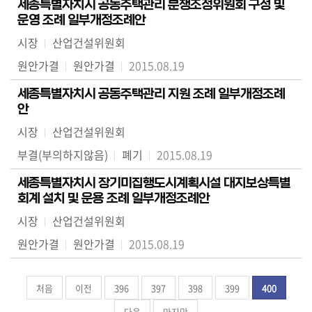
세종특별자치시 공동주택관리 분쟁조정위원회 구성 및
운영 조례 일부개정조례안
시장
산업건설위원회
원안가결
원안가결
2015.08.19
세종특별자치시 공동주택관리 지원 조례 일부개정조례
안
시장
산업건설위원회
부결(부의하지않음)
폐기
2015.08.19
세종특별자치시 장기미집행도시계획시설 대지보상특별
회계 설치 및 운용 조례 일부개정조례안
시장
산업건설위원회
원안가결
원안가결
2015.08.19
처음
이전
396
397
398
399
400
다음
마지막