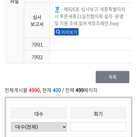
파일
제926호-심사보고-세종특별자치
시 푸른세종21실천협의회 설치·운영
심사
및 지원 조례 일부개정조례안.hwp
보고서
미리보기
기타1
기타2
목록
전체게시물
4990
, 현재
400
/ 전체
499
페이지
대수
회기