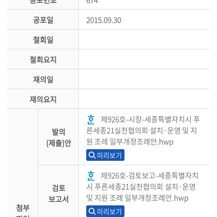
공포일
2015.09.30
철회일
철회요지
재의일
재의요지
제926호-시장-세종특별자치시 푸
른세종21실천협의회 설치·운영 및 지
발의
원 조례 일부개정조례안.hwp
(제출)안
미리보기
제926호-검토보고-세종특별자치
시 푸른세종21실천협의회 설치·운영
검토
및 지원 조례 일부개정조례안.hwp
보고서
첨부
미리보기