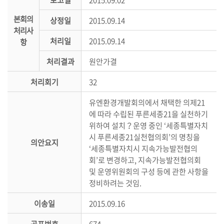
의
본회의
상정일
2015.09.14
정
처리사
활
처리일
2015.09.14
항
동
정
처리결과
원안가결
보
처리회기
32
공
개
유엔환경개발회의에서 채택한 의제21
에 따라 수립된 푸른세종21을 실천하기
이
위하여 설치？운영 중인 ‘세종특별자치
용
시 푸른세종21실천협의회’의 명칭을
의안요지
안
‘세종특별자치시 지속가능발전협의
내
회’로 변경하고, 지속가능발전협의회
및 운영위원회의 구성 등에 관한 사항을
정비하려는 것임.
이송일
2015.09.16
공포번호
674