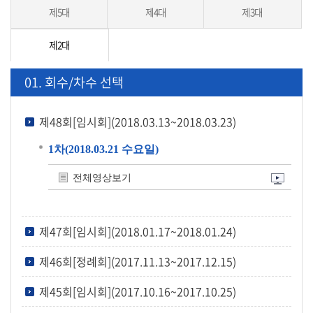
시
제5대
제4대
제3대
민
참
제2대
여
01. 회수/차수 선택
소
통
제48회[임시회](2018.03.13~2018.03.23)
마
당
1차(2018.03.21 수요일)
의
전체영상보기
회
소
식
제47회[임시회](2018.01.17~2018.01.24)
회
제46회[정례회](2017.11.13~2017.12.15)
의
제45회[임시회](2017.10.16~2017.10.25)
록