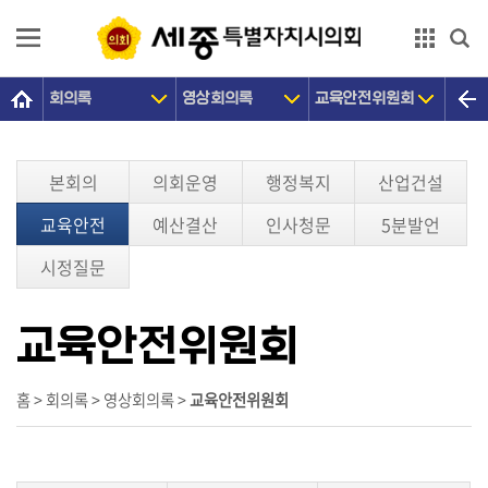
본문으로 바로가기
GNB메뉴 바로가기
회의록
영상회의록
교육안전위원회
의
회
소
본회의
의회운영
행정복지
산업건설
개
교육안전
예산결산
인사청문
5분발언
의
원
시정질문
광
장
교육안전위원회
의
정
홈 > 회의록 > 영상회의록 >
교육안전위원회
활
동