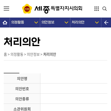
본문으로 바로가기
GNB메뉴 바로가기
의정활동
의안정보
처리의안
의
회
소
처리의안
개
의
홈 > 의정활동 > 의안정보 >
처리의안
원
광
장
의안명
의
의안번호
정
활
의안종류
동
소관위원회