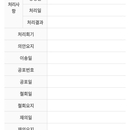
처리사
의
처리일
항
정
활
처리결과
동
처리회기
정
보
의안요지
공
개
이송일
이
공포번호
용
공포일
안
내
철회일
철회요지
재의일
재의요지