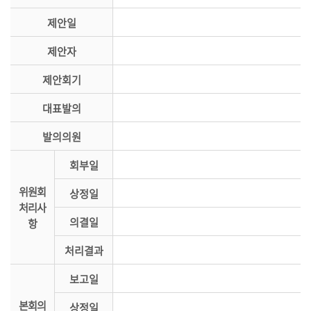
시
제안일
민
참
제안자
여
제안회기
소
통
대표발의
마
발의의원
당
회부일
의
위원회
회
상정일
처리사
소
의결일
항
식
처리결과
회
의
보고일
록
본회의
상정일