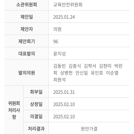
시
소관위원회
교육안전위원회
민
제안일
2025.01.24
참
여
제안자
의원
소
제안회기
96
통
대표발의
윤지성
마
당
김동빈 김충식 김학서 김현미 박란
발의의원
희 상병헌 안신일 유인호 이순열
의
최원석
회
소
회부일
2025.01.31
식
위원회
상정일
2025.02.10
처리사
회
의결일
2025.02.10
항
의
록
처리결과
원안가결