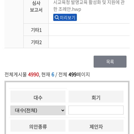
시교육청 발명교육 활성화 및 지원에 관
심사
한 조례안.hwp
보고서
미리보기
기타1
기타2
목록
전체게시물
4990
, 현재
6
/ 전체
499
페이지
대수
회기
의안종류
제안자