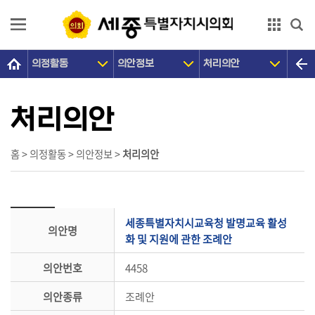
본문으로 바로가기
GNB메뉴 바로가기
의정활동
의안정보
처리의안
의
회
소
처리의안
개
의
홈 > 의정활동 > 의안정보 >
처리의안
원
광
장
세종특별자치시교육청 발명교육 활성
의안명
의
화 및 지원에 관한 조례안
정
의안번호
4458
활
동
의안종류
조례안