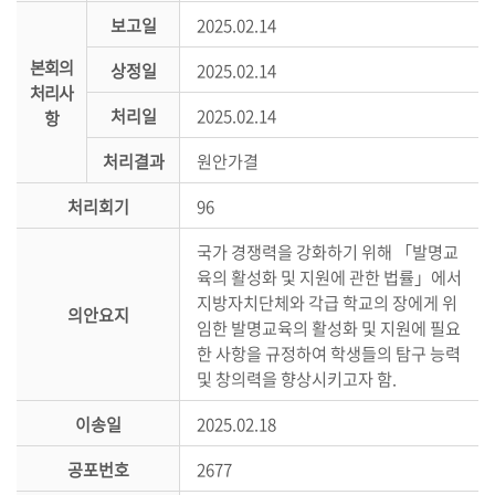
의
보고일
2025.02.14
정
본회의
상정일
2025.02.14
활
처리사
동
처리일
2025.02.14
항
정
보
처리결과
원안가결
공
처리회기
96
개
국가 경쟁력을 강화하기 위해 「발명교
이
육의 활성화 및 지원에 관한 법률」에서
용
지방자치단체와 각급 학교의 장에게 위
의안요지
안
임한 발명교육의 활성화 및 지원에 필요
내
한 사항을 규정하여 학생들의 탐구 능력
및 창의력을 향상시키고자 함.
이송일
2025.02.18
공포번호
2677