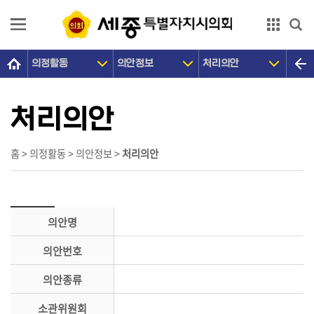
본문으로 바로가기
GNB메뉴 바로가기
의정활동
의안정보
처리의안
의
회
소
처리의안
개
의
홈 > 의정활동 > 의안정보 >
처리의안
원
광
장
의안명
의
의안번호
정
활
의안종류
동
소관위원회