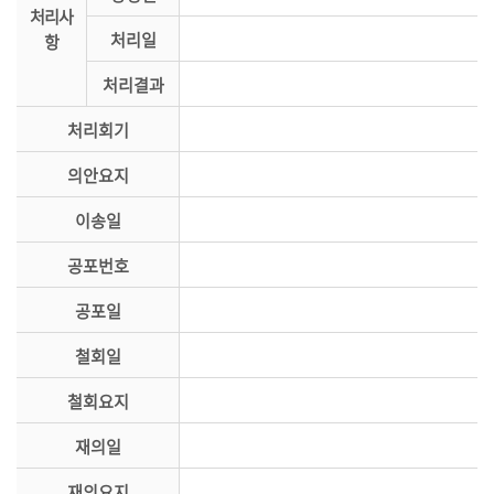
처리사
의
처리일
항
정
활
처리결과
동
처리회기
정
보
의안요지
공
개
이송일
이
공포번호
용
공포일
안
내
철회일
철회요지
재의일
재의요지