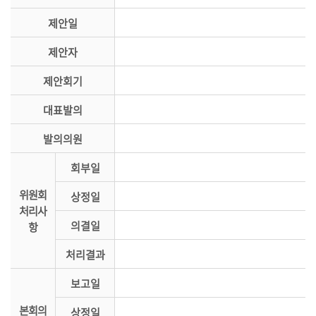
시
제안일
민
참
제안자
여
제안회기
소
통
대표발의
마
발의의원
당
회부일
의
위원회
회
상정일
처리사
소
의결일
항
식
처리결과
회
의
보고일
록
본회의
상정일