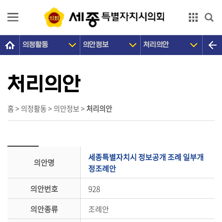
본문으로 바로가기
GNB메뉴 바로가기
의정활동
의안정보
처리의안
의
회
소
처리의안
개
의
홈 > 의정활동 > 의안정보 >
처리의안
원
광
장
세종특별자치시 정보공개 조례 일부개
의안명
의
정조례안
정
의안번호
928
활
동
의안종류
조례안