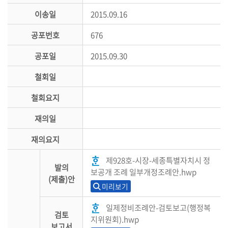
이송일
2015.09.16
공포번호
676
공포일
2015.09.30
철회일
철회요지
재의일
재의요지
제928호-시장-세종특별자치시 정
발의
보공개 조례 일부개정조례안.hwp
(제출)안
미리보기
일제정비조례안-검토보고(행정복
검토
지위원회).hwp
보고서