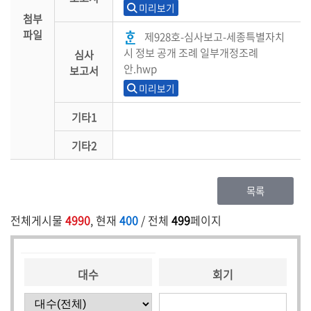
미리보기
첨부
파일
제928호-심사보고-세종특별자치
시 정보 공개 조례 일부개정조례
심사
안.hwp
보고서
미리보기
기타1
기타2
목록
전체게시물
4990
, 현재
400
/ 전체
499
페이지
대수
회기