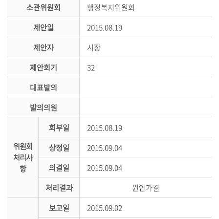
시
소관위원회
행정복지위원회
민
제안일
2015.08.19
참
여
제안자
시장
소
제안회기
32
통
대표발의
마
당
발의의원
의
회부일
2015.08.19
회
위원회
소
상정일
2015.09.04
처리사
식
의결일
2015.09.04
항
회
처리결과
원안가결
의
록
보고일
2015.09.02