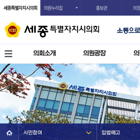
세종특별자치시의회
의원누리집
홍보관
의
의회소개
의원광장
의
시민참여
입법예고