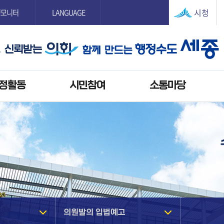
본문으로 바로가기
GNB메뉴 바로가기
시청
정모니터
LANGUAGE
정활동
시민참여
소통마당
의원발의 입법예고