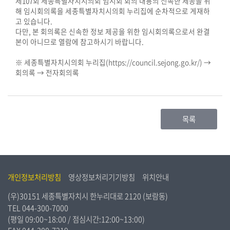
제107회 세종특별자치시의회 임시회 회의 내용의 신속한 제공을 위
시
해 임시회의록을 세종특별자치시의회 누리집에 순차적으로 게재하
민
고 있습니다.
참
다만, 본 회의록은 신속한 정보 제공을 위한 임시회의록으로서 완결
여
본이 아니므로 열람에 참고하시기 바랍니다.
※ 세종특별자치시의회 누리집(
https://council.sejong.go.kr/)
→
소
회의록 → 전자회의록
통
마
당
목록
의
회
소
식
개인정보처리방침
영상정보처리기기방침
위치안내
회
(우)30151 세종특별자치시 한누리대로 2120 (보람동)
의
TEL
044-300-7000
록
(평일 09:00~18:00 / 점심시간:12:00~13:00)