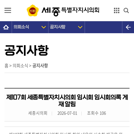
본문으로 바로가기
GNB메뉴 바로가기
의회소식
공지사항
의
회
소
공지사항
개
의
홈 > 의회소식 >
공지사항
원
광
장
제107회 세종특별자치시의회 임시회 임시회의록 게
의
재 알림
정
세종시의회
2026-07-01
조회수 106
활
동