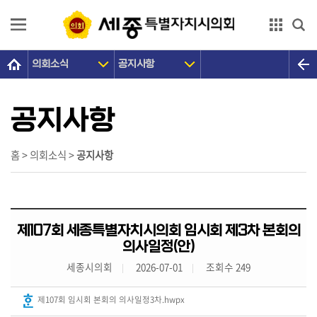
본문으로 바로가기
GNB메뉴 바로가기
의회소식
공지사항
의
회
소
공지사항
개
의
홈 > 의회소식 >
공지사항
원
광
장
제107회 세종특별자치시의회 임시회 제3차 본회의
의
의사일정(안)
정
세종시의회
2026-07-01
조회수 249
활
동
제107회 임시회 본회의 의사일정3차.hwpx