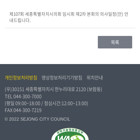
시
민
제107회 세종특별자치시의회 임시회 제2차 본회의 의사일정(안) 안
참
내드립니다.
여
소
목록
통
마
당
개인정보처리방침
영상정보처리기기방침
위치안내
의
회
(우)30151 세종특별자치시 한누리대로 2120 (보람동)
소
TEL
044-300-7000
식
(평일 09:00~18:00 / 점심시간:12:00~13:00)
FAX 044-300-7219
회
© 2022 SEJONG CITY COUNCIL
의
록