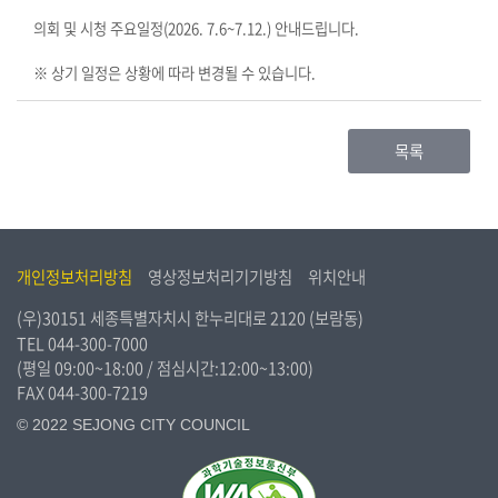
시
의회 및 시청 주요일정(2026. 7.6~7.12.) 안내드립니다.
민
참
※ 상기 일정은 상황에 따라 변경될 수 있습니다.
여
소
목록
통
마
당
개인정보처리방침
영상정보처리기기방침
위치안내
의
회
(우)30151 세종특별자치시 한누리대로 2120 (보람동)
소
TEL
044-300-7000
식
(평일 09:00~18:00 / 점심시간:12:00~13:00)
FAX 044-300-7219
회
© 2022 SEJONG CITY COUNCIL
의
록