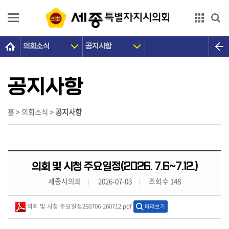
본문으로 바로가기
GNB메뉴 바로가기
의회소식
공지사항
의
회
소
공지사항
개
의
홈 > 의회소식 >
공지사항
원
광
장
의회 및 시청 주요일정(2026. 7.6~7.12.)
의
세종시의회
2026-07-03
조회수 148
정
활
의회 및 시청 주요일정260706-260712.pdf
미리보기
동