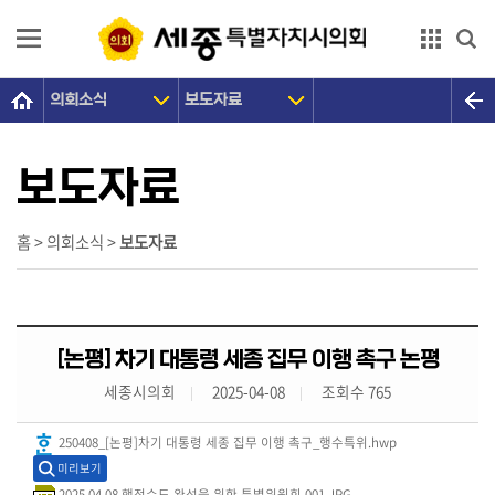
본문으로 바로가기
GNB메뉴 바로가기
의회소식
보도자료
의
회
소
보도자료
개
의
홈 > 의회소식 >
보도자료
원
광
장
[논평] 차기 대통령 세종 집무 이행 촉구 논평
의
세종시의회
2025-04-08
조회수 765
정
활
250408_[논평]차기 대통령 세종 집무 이행 촉구_행수특위.hwp
동
미리보기
2025.04.08 행정수도 완성을 위한 특별위원회 001.JPG