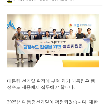
시
민
참
여
소
통
마
당
의
회
소
식
대통령 선거일 확정에 부쳐 차기 대통령은 행
정수도 세종에서 집무해야 합니다
.
회
의
록
2025
년 대통령선거일이 확정되었습니다
.
대한