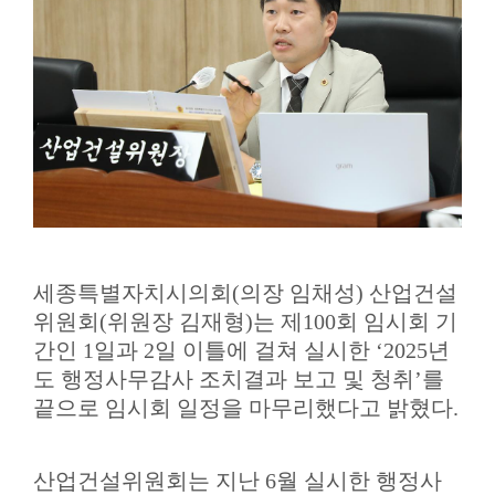
의
정
활
동
정
보
공
개
이
용
세종특별자치시의회
(
의장 임채성
)
산업건설
안
위원회
(
위원장 김재형
)
는 제
100
회 임시회 기
내
간인
1
일과
2
일 이틀에 걸쳐 실시한
‘2025
년
도 행정사무감사 조치결과 보고 및 청취
’
를
끝으로 임시회 일정을 마무리했다고 밝혔다
.
산업건설위원회는 지난
6
월 실시한 행정사