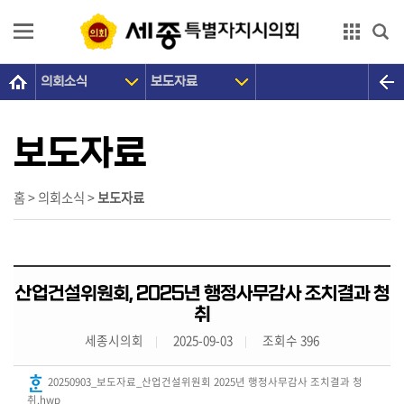
본문으로 바로가기
GNB메뉴 바로가기
의회소식
보도자료
의
회
소
보도자료
개
의
홈 > 의회소식 >
보도자료
원
광
장
산업건설위원회, 2025년 행정사무감사 조치결과 청
의
취
정
세종시의회
2025-09-03
조회수 396
활
동
20250903_보도자료_산업건설위원회 2025년 행정사무감사 조치결과 청
취.hwp