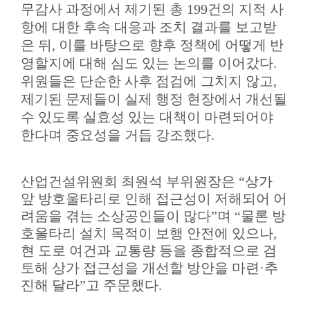
무감사 과정에서 제기된 총
199
건의 지적 사
항에 대한 후속 대응과 조치 결과를 보고받
은 뒤
,
이를 바탕으로 향후 정책에 어떻게 반
영할지에 대해 심도 있는 논의를 이어갔다
.
위원들은 단순한 사후 점검에 그치지 않고
,
제기된 문제들이 실제 행정 현장에서 개선될
수 있도록 실효성 있는 대책이 마련되어야
한다며 중요성을 거듭 강조했다
.
산업건설위원회 최원석 부위원장은
“
상가
앞 방호울타리로 인해 접근성이 저해되어 어
려움을 겪는 소상공인들이 많다
”
며
“
물론 방
호울타리 설치 목적이 보행 안전에 있으나
,
현 도로 여건과 교통량 등을 종합적으로 검
토해 상가 접근성을 개선할 방안을 마련
·
추
진해 달라
”
고 주문했다
.