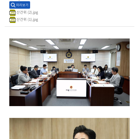
시
미리보기
민
산건위 (2).jpg
참
산건위 (1).jpg
여
소
통
마
당
의
회
소
식
회
의
록