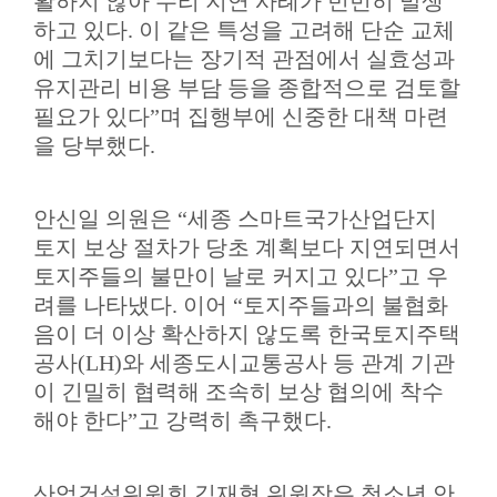
활하지 않아 수리 지연 사례가 빈번히 발생
하고 있다
.
이 같은 특성을 고려해 단순 교체
에 그치기보다는 장기적 관점에서 실효성과
유지관리 비용 부담 등을 종합적으로 검토할
필요가 있다
”
며 집행부에 신중한 대책 마련
을 당부했다
.
안신일 의원은
“
세종 스마트국가산업단지
토지 보상 절차가 당초 계획보다 지연되면서
토지주들의 불만이 날로 커지고 있다
”
고 우
려를 나타냈다
.
이어
“
토지주들과의 불협화
음이 더 이상 확산하지 않도록 한국토지주택
공사
(LH)
와 세종도시교통공사 등 관계 기관
이 긴밀히 협력해 조속히 보상 협의에 착수
해야 한다
”
고 강력히 촉구했다
.
산업건설위원회 김재형 위원장은 청소년 안