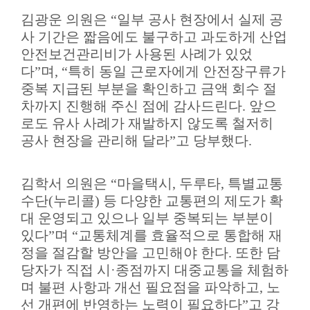
김광운 의원은
“
일부 공사 현장에서 실제 공
사 기간은 짧음에도 불구하고 과도하게 산업
안전보건관리비가 사용된 사례가 있었
다
”
며
, “
특히 동일 근로자에게 안전장구류가
중복 지급된 부분을 확인하고 금액 회수 절
차까지 진행해 주신 점에 감사드린다
.
앞으
로도 유사 사례가 재발하지 않도록 철저히
공사 현장을 관리해 달라
”
고 당부했다
.
김학서 의원은
“
마을택시
,
두루타
,
특별교통
수단
(
누리콜
)
등 다양한 교통편의 제도가 확
대 운영되고 있으나 일부 중복되는 부분이
있다
”
며
“
교통체계를 효율적으로 통합해 재
정을 절감할 방안을 고민해야 한다
.
또한 담
당자가 직접 시
·
종점까지 대중교통을 체험하
며 불편 사항과 개선 필요점을 파악하고
,
노
선 개편에 반영하는 노력이 필요하다
”
고 강