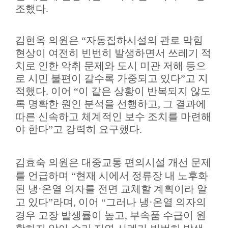
조했다
.
김현옥 의원은
“
자동집하시설의 관로 막힘
현상이 여전히 빈번히 발생하면서 쓰레기 적
치로 인한 악취 문제와 도시 미관 저해 등으
로 시민 불편이 갈수록 가중되고 있다
”
고 지
적했다
.
이어
“
이 같은 상황이 반복되지 않도
록 명확한 원인 분석을 선행하고
,
그 결과에
따른 신속하고 체계적인 보수 조치를 마련해
야 한다
”
고 강력히 요구했다
.
김효숙 의원은 대중교통 편의시설 개선 문제
를 언급하며
“
현재 시에서 정류장 내 노후화
된 냉
·
온열 의자를 전면 교체할 계획이라 알
고 있다
”
라며
,
이어
“
그러나 냉
·
온열 의자의
경우 고장 발생률이 높고
,
부속품 수급이 원