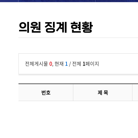
의원 징계 현황
전체게시물
0
, 현재
1
/ 전체
1
페이지
번호
제 목