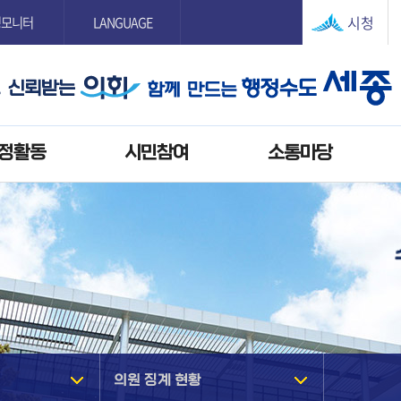
본문으로 바로가기
GNB메뉴 바로가기
시청
정모니터
LANGUAGE
정활동
시민참여
소통마당
의원 징계 현황