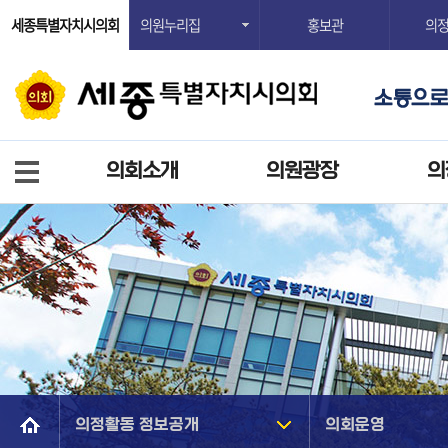
세종특별자치시의회
의원누리집
홍보관
의
의회소개
의원광장
의
의정활동 정보공개
의회운영