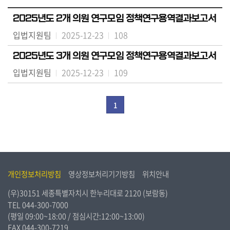
시
민
2025년도 2개 의원 연구모임 정책연구용역결과보고서
참
입법지원팀
2025-12-23
108
여
2025년도 3개 의원 연구모임 정책연구용역결과보고서
소
입법지원팀
2025-12-23
109
통
마
당
1
의
회
소
식
개인정보처리방침
영상정보처리기기방침
위치안내
회
(우)30151 세종특별자치시 한누리대로 2120 (보람동)
의
TEL
044-300-7000
록
(평일 09:00~18:00 / 점심시간:12:00~13:00)
FAX 044-300-7219