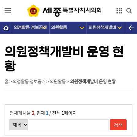
본문으로 바로가기
GNB메뉴 바로가기
의정활동 정보공개
의원활동
의원정책개발비 운영 현황
의
회
소
의원정책개발비 운영 현
개
황
의
원
광
홈 > 의정활동 정보공개 > 의원활동 >
의원정책개발비 운영 현황
장
의
정
전체게시물
2
, 현재
1
/ 전체
1
페이지
활
동