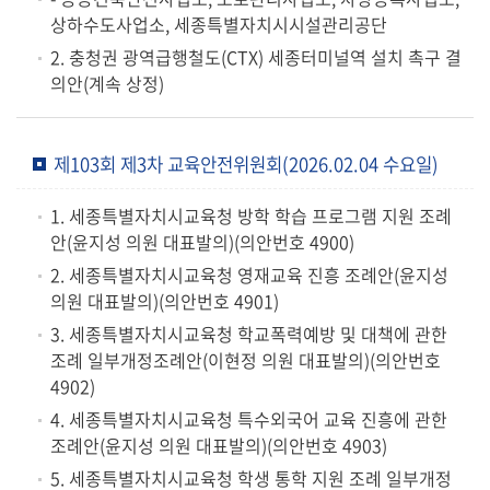
상하수도사업소, 세종특별자치시시설관리공단
2. 충청권 광역급행철도(CTX) 세종터미널역 설치 촉구 결
의안(계속 상정)
제103회 제3차 교육안전위원회(2026.02.04 수요일)
1. 세종특별자치시교육청 방학 학습 프로그램 지원 조례
안(윤지성 의원 대표발의)(의안번호 4900)
2. 세종특별자치시교육청 영재교육 진흥 조례안(윤지성
의원 대표발의)(의안번호 4901)
3. 세종특별자치시교육청 학교폭력예방 및 대책에 관한
조례 일부개정조례안(이현정 의원 대표발의)(의안번호
4902)
4. 세종특별자치시교육청 특수외국어 교육 진흥에 관한
조례안(윤지성 의원 대표발의)(의안번호 4903)
5. 세종특별자치시교육청 학생 통학 지원 조례 일부개정