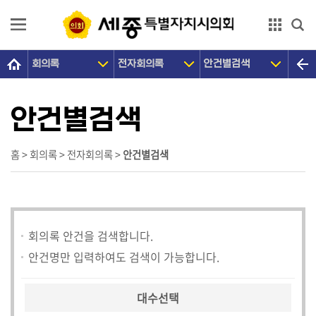
본문으로 바로가기
GNB메뉴 바로가기
회의록
전자회의록
안건별검색
의
회
소
안건별검색
개
의
홈 > 회의록 > 전자회의록 >
안건별검색
원
광
장
회의록 안건을 검색합니다.
의
정
안건명만 입력하여도 검색이 가능합니다.
활
동
대수선택