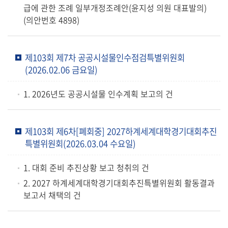
급에 관한 조례 일부개정조례안(윤지성 의원 대표발의)
(의안번호 4898)
제103회 제7차 공공시설물인수점검특별위원회
(2026.02.06 금요일)
1. 2026년도 공공시설물 인수계획 보고의 건
제103회 제6차[폐회중] 2027하계세계대학경기대회추진
특별위원회(2026.03.04 수요일)
1. 대회 준비 추진상황 보고 청취의 건
2. 2027 하계세계대학경기대회추진특별위원회 활동결과
보고서 채택의 건