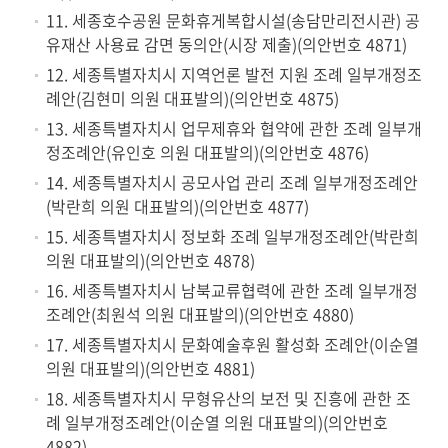
11. 세종호수공원 문화휴게복합시설(송담만리전시관) 공
유재산 사용료 감면 동의안(시장 제출)(의안번호 4871)
12. 세종특별자치시 지역언론 발전 지원 조례 일부개정조
례안(김현미 의원 대표발의)(의안번호 4875)
13. 세종특별자치시 업무제휴와 협약에 관한 조례 일부개
정조례안(유인호 의원 대표발의)(의안번호 4876)
14. 세종특별자치시 공모사업 관리 조례 일부개정조례안
(박란희 의원 대표발의)(의안번호 4877)
15. 세종특별자치시 정보화 조례 일부개정조례안(박란희
의원 대표발의)(의안번호 4878)
16. 세종특별자치시 남북교류협력에 관한 조례 일부개정
조례안(최원석 의원 대표발의)(의안번호 4880)
17. 세종특별자치시 문화예술후원 활성화 조례안(이순열
의원 대표발의)(의안번호 4881)
18. 세종특별자치시 무형유산의 보전 및 진흥에 관한 조
례 일부개정조례안(이순열 의원 대표발의)(의안번호
4882)