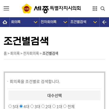
본문으로 바로가기
GNB메뉴 바로가기
회의록
전자회의록
조건별검색
의
회
소
조건별검색
개
의
홈 > 회의록 > 전자회의록 >
조건별검색
원
광
장
회의록을 조건별로 검색합니다.
의
정
활
대수선택
동
5대
4대
3대
2대
1대
전체