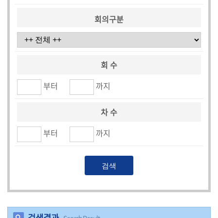
시
민
회의구분
참
여
소
회 수
통
부터
까지
마
당
차 수
의
부터
까지
회
소
식
회
의
록
검색결과